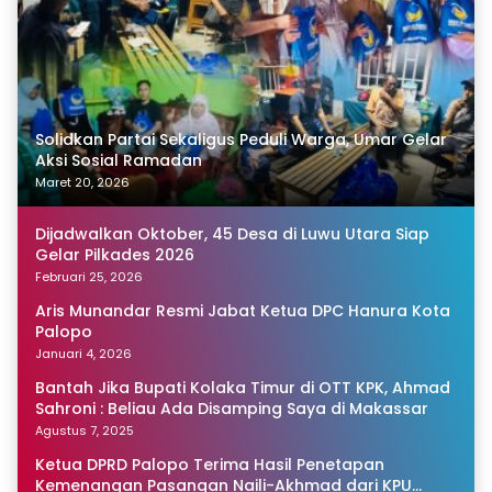
Solidkan Partai Sekaligus Peduli Warga, Umar Gelar
Aksi Sosial Ramadan
Maret 20, 2026
Dijadwalkan Oktober, 45 Desa di Luwu Utara Siap
Gelar Pilkades 2026
Februari 25, 2026
Aris Munandar Resmi Jabat Ketua DPC Hanura Kota
Palopo
Januari 4, 2026
Bantah Jika Bupati Kolaka Timur di OTT KPK, Ahmad
Sahroni : Beliau Ada Disamping Saya di Makassar
Agustus 7, 2025
Ketua DPRD Palopo Terima Hasil Penetapan
Kemenangan Pasangan Naili-Akhmad dari KPU