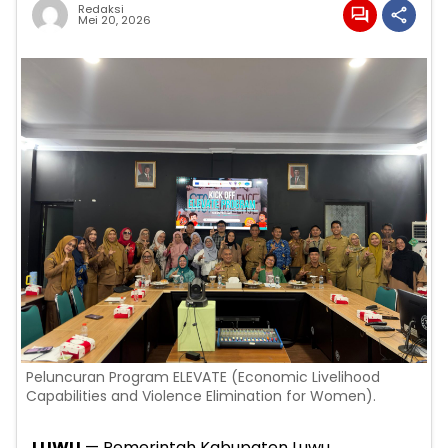
Redaksi
Mei 20, 2026
Peluncuran Program ELEVATE (Economic Livelihood
Capabilities and Violence Elimination for Women).
LUWU
— Pemerintah Kabupaten Luwu