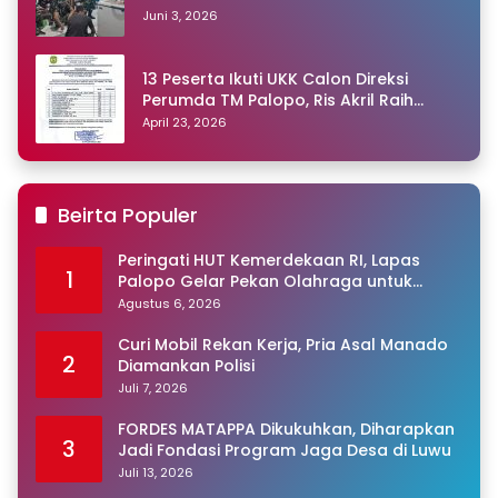
Juni 3, 2026
13 Peserta Ikuti UKK Calon Direksi
Perumda TM Palopo, Ris Akril Raih
Peringkat Pertama
April 23, 2026
Beirta Populer
Peringati HUT Kemerdekaan RI, Lapas
1
Palopo Gelar Pekan Olahraga untuk
Warga Binaan
Agustus 6, 2026
Curi Mobil Rekan Kerja, Pria Asal Manado
2
Diamankan Polisi
Juli 7, 2026
FORDES MATAPPA Dikukuhkan, Diharapkan
3
Jadi Fondasi Program Jaga Desa di Luwu
Juli 13, 2026