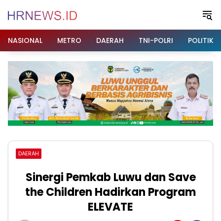
Langsung
ke
konten
NASIONAL
METRO
DAERAH
TNI-POLRI
POLITIK
DAERAH
Sinergi Pemkab Luwu dan Save
the Children Hadirkan Program
ELEVATE