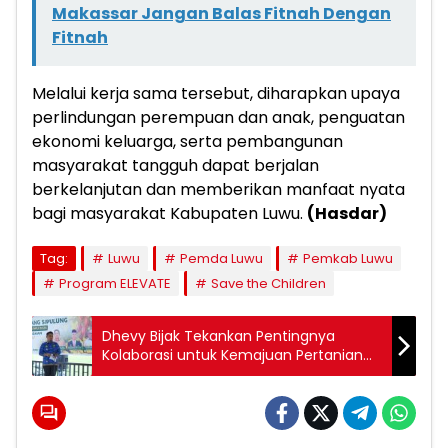
Makassar Jangan Balas Fitnah Dengan
Fitnah
Melalui kerja sama tersebut, diharapkan upaya
perlindungan perempuan dan anak, penguatan
ekonomi keluarga, serta pembangunan
masyarakat tangguh dapat berjalan
berkelanjutan dan memberikan manfaat nyata
bagi masyarakat Kabupaten Luwu.
(Hasdar)
Tag:
Luwu
Pemda Luwu
Pemkab Luwu
Program ELEVATE
Save the Children
Dhevy Bijak Tekankan Pentingnya
Kolaborasi untuk Kemajuan Pertanian
Daerah