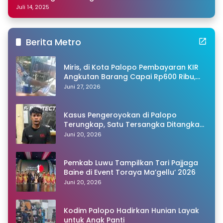
Sulsel
Juli 14, 2025
Berita Metro
Miris, di Kota Palopo Pembayaran KIR
Angkutan Barang Capai Rp600 Ribu,
Warganet Pertanyakan Dugaan Pungli
Juni 27, 2026
Kasus Pengeroyokan di Palopo
Terungkap, Satu Tersangka Ditangkap
Polisi
Juni 20, 2026
Pemkab Luwu Tampilkan Tari Pajjaga
Baine di Event Toraya Ma’gellu’ 2026
Juni 20, 2026
Kodim Palopo Hadirkan Hunian Layak
untuk Anak Panti