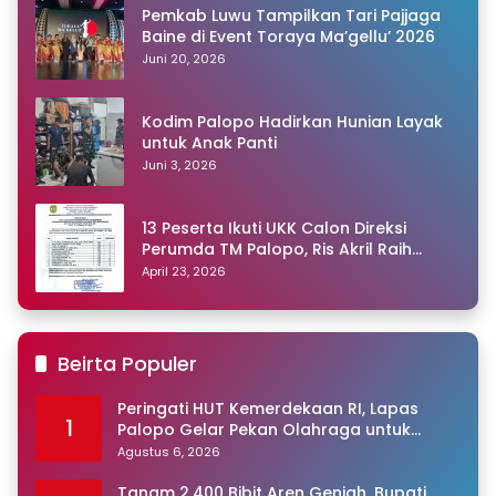
Pemkab Luwu Tampilkan Tari Pajjaga
Baine di Event Toraya Ma’gellu’ 2026
Juni 20, 2026
Kodim Palopo Hadirkan Hunian Layak
untuk Anak Panti
Juni 3, 2026
13 Peserta Ikuti UKK Calon Direksi
Perumda TM Palopo, Ris Akril Raih
Peringkat Pertama
April 23, 2026
Beirta Populer
Peringati HUT Kemerdekaan RI, Lapas
1
Palopo Gelar Pekan Olahraga untuk
Warga Binaan
Agustus 6, 2026
Tanam 2.400 Bibit Aren Genjah, Bupati