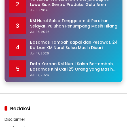
2
Luwu Bidik Sentra Produksi Gula Aren
Juli 16, 2026
KM Nurul Salsa Tenggelam di Perairan
3
Selayar, Puluhan Penumpang Masih Hilang
Juli 16, 2026
Basarnas Tambah Kapal dan Pesawat, 24
4
Korban KM Nurul Salsa Masih Dicari
Juli 17, 2026
Data Korban KM Nurul Salsa Bertambah,
5
Basarnas Kini Cari 25 Orang yang Masih
Hilang
Juli 17, 2026
Redaksi
Disclaimer