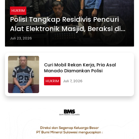
HUKRIM
Polisi Tangkap Residivis Pencuri
Alat Elektronik Masjid, Beraksi di
Palopo hingga Luwu
Juli 23, 2026
Curi Mobil Rekan Kerja, Pria Asal
Manado Diamankan Polisi
HUKRIM
Juli 7, 2026