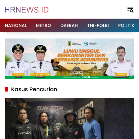
Langsung
ke
konten
NASIONAL
METRO
DAERAH
TNI-POLRI
POLITIK
Kasus Pencurian