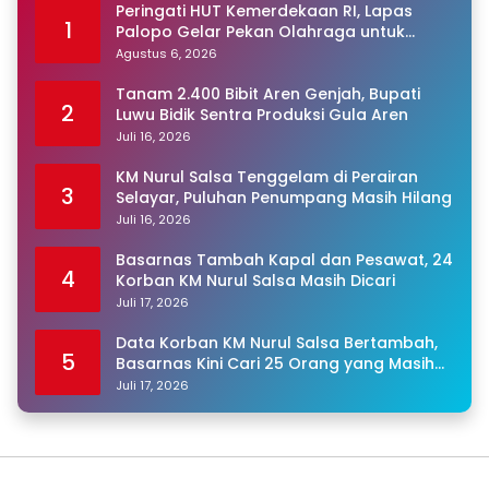
Peringati HUT Kemerdekaan RI, Lapas
1
Palopo Gelar Pekan Olahraga untuk
Warga Binaan
Agustus 6, 2026
Tanam 2.400 Bibit Aren Genjah, Bupati
2
Luwu Bidik Sentra Produksi Gula Aren
Juli 16, 2026
KM Nurul Salsa Tenggelam di Perairan
3
Selayar, Puluhan Penumpang Masih Hilang
Juli 16, 2026
Basarnas Tambah Kapal dan Pesawat, 24
4
Korban KM Nurul Salsa Masih Dicari
Juli 17, 2026
Data Korban KM Nurul Salsa Bertambah,
5
Basarnas Kini Cari 25 Orang yang Masih
Hilang
Juli 17, 2026