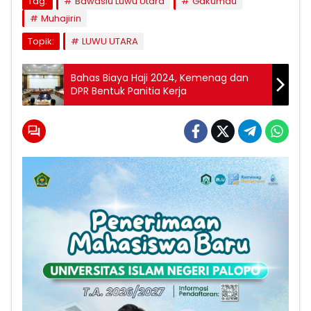
Tag:
Bawaslu Luwu Utara
Gakumdu
Muhajirin
Topik:
LUWU UTARA
Bahas Biaya Haji 2024, Kemenag dan
DPR Bentuk Panitia Kerja