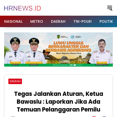
Langsung
ke
konten
NASIONAL
METRO
DAERAH
TNI-POLRI
POLITIK
DAERAH
Tegas Jalankan Aturan, Ketua
Bawaslu : Laporkan Jika Ada
Temuan Pelanggaran Pemilu