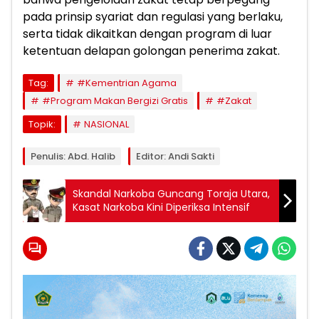
pada prinsip syariat dan regulasi yang berlaku,
serta tidak dikaitkan dengan program di luar
ketentuan delapan golongan penerima zakat.
Tag:
#Kementrian Agama
#Program Makan Bergizi Gratis
#Zakat
Topik:
NASIONAL
Penulis: Abd. Halib
Editor: Andi Sakti
Skandal Narkoba Guncang Toraja Utara,
Kasat Narkoba Kini Diperiksa Intensif