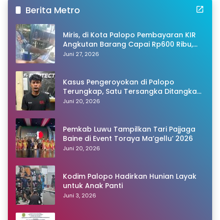
Berita Metro
Miris, di Kota Palopo Pembayaran KIR
Angkutan Barang Capai Rp600 Ribu,
Warganet Pertanyakan Dugaan Pungli
Juni 27, 2026
Kasus Pengeroyokan di Palopo
Terungkap, Satu Tersangka Ditangkap
Polisi
Juni 20, 2026
Pemkab Luwu Tampilkan Tari Pajjaga
Baine di Event Toraya Ma’gellu’ 2026
Juni 20, 2026
Kodim Palopo Hadirkan Hunian Layak
untuk Anak Panti
Juni 3, 2026