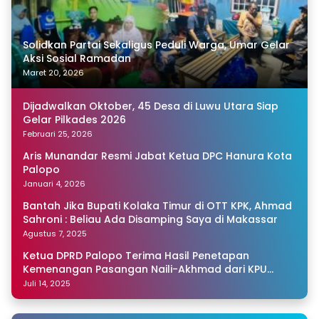
Solidkan Partai Sekaligus Peduli Warga, Umar Gelar
Aksi Sosial Ramadan
Maret 20, 2026
Dijadwalkan Oktober, 45 Desa di Luwu Utara Siap
Gelar Pilkades 2026
Februari 25, 2026
Aris Munandar Resmi Jabat Ketua DPC Hanura Kota
Palopo
Januari 4, 2026
Bantah Jika Bupati Kolaka Timur di OTT KPK, Ahmad
Sahroni : Beliau Ada Disamping Saya di Makassar
Agustus 7, 2025
Ketua DPRD Palopo Terima Hasil Penetapan
Kemenangan Pasangan Naili-Akhmad dari KPU
Sulsel
Juli 14, 2025