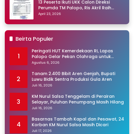
13 Peserta Ikuti UKK Calon Direksi
Perumda TM Palopo, Ris Akril Raih
Peringkat Pertama
April 23, 2026
Beirta Populer
Peringati HUT Kemerdekaan RI, Lapas
1
Palopo Gelar Pekan Olahraga untuk
Warga Binaan
Agustus 6, 2026
Tanam 2.400 Bibit Aren Genjah, Bupati
2
Luwu Bidik Sentra Produksi Gula Aren
Juli 16, 2026
KM Nurul Salsa Tenggelam di Perairan
3
Selayar, Puluhan Penumpang Masih Hilang
Juli 16, 2026
Basarnas Tambah Kapal dan Pesawat, 24
4
Korban KM Nurul Salsa Masih Dicari
Juli 17, 2026