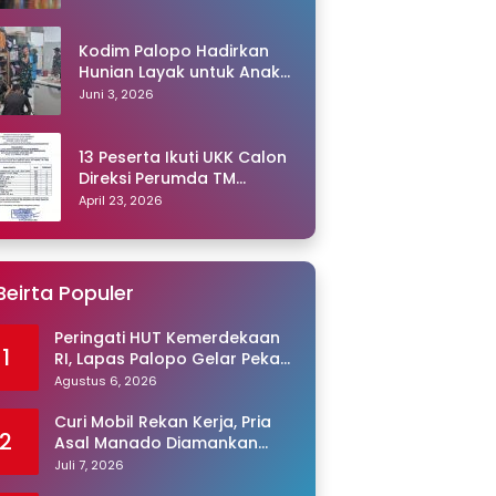
Kodim Palopo Hadirkan
Hunian Layak untuk Anak
Panti
Juni 3, 2026
13 Peserta Ikuti UKK Calon
Direksi Perumda TM
Palopo, Ris Akril Raih
April 23, 2026
Peringkat Pertama
Beirta Populer
Peringati HUT Kemerdekaan
1
RI, Lapas Palopo Gelar Pekan
Olahraga untuk Warga
Agustus 6, 2026
Binaan
Curi Mobil Rekan Kerja, Pria
2
Asal Manado Diamankan
Polisi
Juli 7, 2026