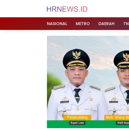
Langsung
ke
konten
NASIONAL
METRO
DAERAH
TN