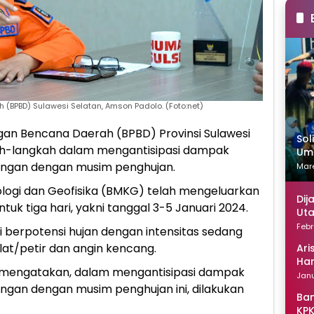
BPBD) Sulawesi Selatan, Amson Padolo. (Foto:net)
n Bencana Daerah (BPBD) Provinsi Sulawesi
Sol
kah-langkah dalam mengantisipasi dampak
Uma
ungan dengan musim penghujan.
Mare
ologi dan Geofisika (BMKG) telah mengeluarkan
Dij
ntuk tiga hari, yakni tanggal 3-5 Januari 2024.
Uta
Febr
i berpotensi hujan dengan intensitas sedang
ilat/petir dan angin kencang.
Ari
Han
 mengatakan, dalam mengantisipasi dampak
Janu
gan dengan musim penghujan ini, dilakukan
Ban
KPK