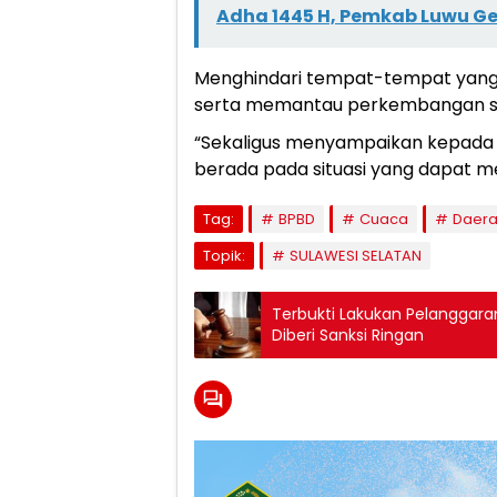
Adha 1445 H, Pemkab Luwu G
Menghindari tempat-tempat yang r
serta memantau perkembangan sit
“Sekaligus menyampaikan kepada 
berada pada situasi yang dapat
Tag:
BPBD
Cuaca
Daer
Topik:
SULAWESI SELATAN
Terbukti Lakukan Pelanggara
Diberi Sanksi Ringan