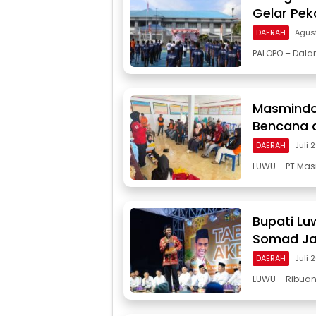
Gelar Pek
DAERAH
Agus
PALOPO – Dal
Masmindo
Bencana d
DAERAH
Juli 
LUWU – PT Mas
Bupati Lu
Somad Ja
DAERAH
Juli 
LUWU – Ribua