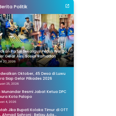
Berita Politik
idkan Partai Sekaligus Peduli Warga,
r Gelar Aksi Sosial Ramadan
t 20, 2026
adwalkan Oktober, 45 Desa di Luwu
ra Siap Gelar Pilkades 2026
uari 25, 2026
s Munandar Resmi Jabat Ketua DPC
ura Kota Palopo
ari 4, 2026
tah Jika Bupati Kolaka Timur di OTT
, Ahmad Sahroni : Beliau Ada