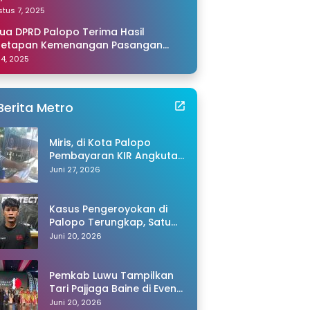
amping Saya di Makassar
tus 7, 2025
ua DPRD Palopo Terima Hasil
netapan Kemenangan Pasangan
li-Akhmad dari KPU Sulsel
 14, 2025
Berita Metro
Miris, di Kota Palopo
Pembayaran KIR Angkutan
Barang Capai Rp600 Ribu,
Juni 27, 2026
Warganet Pertanyakan
Dugaan Pungli
Kasus Pengeroyokan di
Palopo Terungkap, Satu
Tersangka Ditangkap
Juni 20, 2026
Polisi
Pemkab Luwu Tampilkan
Tari Pajjaga Baine di Event
Toraya Ma’gellu’ 2026
Juni 20, 2026