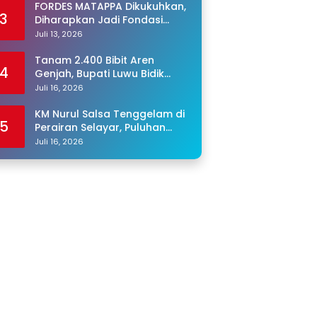
FORDES MATAPPA Dikukuhkan,
3
Diharapkan Jadi Fondasi
Program Jaga Desa di Luwu
Juli 13, 2026
Tanam 2.400 Bibit Aren
4
Genjah, Bupati Luwu Bidik
Sentra Produksi Gula Aren
Juli 16, 2026
KM Nurul Salsa Tenggelam di
5
Perairan Selayar, Puluhan
Penumpang Masih Hilang
Juli 16, 2026