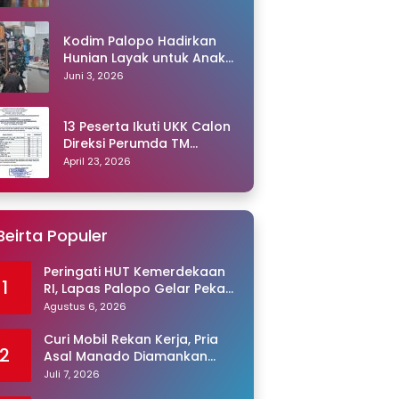
Kodim Palopo Hadirkan
Hunian Layak untuk Anak
Panti
Juni 3, 2026
13 Peserta Ikuti UKK Calon
Direksi Perumda TM
Palopo, Ris Akril Raih
April 23, 2026
Peringkat Pertama
Beirta Populer
Peringati HUT Kemerdekaan
1
RI, Lapas Palopo Gelar Pekan
Olahraga untuk Warga
Agustus 6, 2026
Binaan
Curi Mobil Rekan Kerja, Pria
2
Asal Manado Diamankan
Polisi
Juli 7, 2026