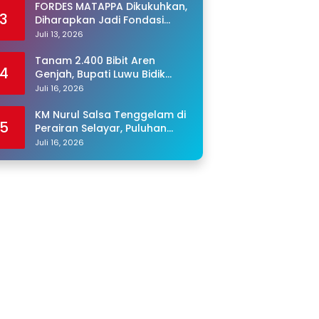
FORDES MATAPPA Dikukuhkan,
3
Diharapkan Jadi Fondasi
Program Jaga Desa di Luwu
Juli 13, 2026
Tanam 2.400 Bibit Aren
4
Genjah, Bupati Luwu Bidik
Sentra Produksi Gula Aren
Juli 16, 2026
KM Nurul Salsa Tenggelam di
5
Perairan Selayar, Puluhan
Penumpang Masih Hilang
Juli 16, 2026