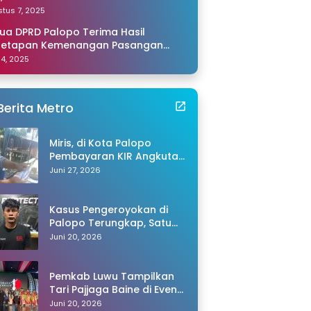
amping Saya di Makassar
tus 7, 2025
ua DPRD Palopo Terima Hasil
netapan Kemenangan Pasangan
li-Akhmad dari KPU Sulsel
 14, 2025
Berita Metro
Miris, di Kota Palopo
Pembayaran KIR Angkutan
Barang Capai Rp600 Ribu,
Juni 27, 2026
Warganet Pertanyakan
Dugaan Pungli
Kasus Pengeroyokan di
Palopo Terungkap, Satu
Tersangka Ditangkap
Juni 20, 2026
Polisi
Pemkab Luwu Tampilkan
Tari Pajjaga Baine di Event
Toraya Ma’gellu’ 2026
Juni 20, 2026