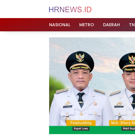
Langsung
ke
konten
NASIONAL
METRO
DAERAH
TN