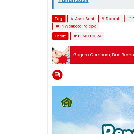
Tahun 2024
Tag:
Asrul Sani
Daerah
Pj Walikota Palopo
Topik:
PEMILU 2024
Gegara Cemburu, Dua Remaja 