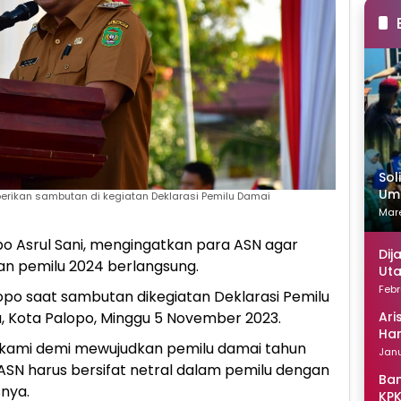
Sol
Uma
berikan sambutan di kegiatan Deklarasi Pemilu Damai
Mare
o Asrul Sani, mengingatkan para ASN agar
Dij
an pemilu 2024 berlangsung.
Uta
Febr
lopo saat sambutan dikegiatan Deklarasi Pemilu
Ari
, Kota Palopo, Minggu 5 November 2023.
Han
n kami demi mewujudkan pemilu damai tahun
Janu
 ASN harus bersifat netral dalam pemilu dengan
Ban
snya.
KPK