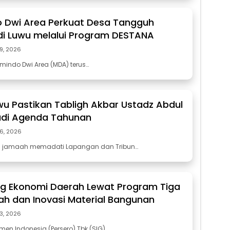
 Dwi Area Perkuat Desa Tangguh
i Luwu melalui Program DESTANA
29, 2026
mindo Dwi Area (MDA) terus…
wu Pastikan Tabligh Akbar Ustadz Abdul
di Agenda Tahunan
26, 2026
n jamaah memadati Lapangan dan Tribun…
ng Ekonomi Daerah Lewat Program Tiga
h dan Inovasi Material Bangunan
23, 2026
men Indonesia (Persero) Tbk (SIG)…