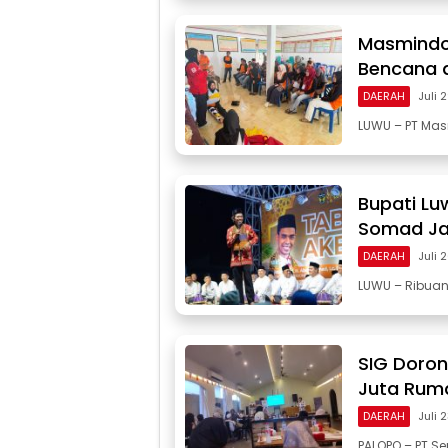
Masmindo
Bencana d
DAERAH
Juli 
LUWU – PT Mas
Bupati Lu
Somad Ja
DAERAH
Juli 
LUWU – Ribua
SIG Doro
Juta Ruma
DAERAH
Juli 
PALOPO – PT Se