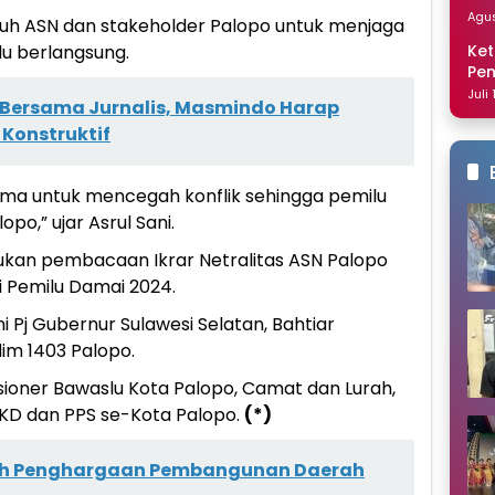
Dis
Agus
uruh ASN dan stakeholder Palopo untuk menjaga
Ket
lu berlangsung.
Pe
Nai
Juli
r Bersama Jurnalis, Masmindo Harap
 Konstruktif
 sama untuk mencegah konflik sehingga pemilu
po,” ujar Asrul Sani.
akukan pembacaan Ikrar Netralitas ASN Palopo
 Pemilu Damai 2024.
ni Pj Gubernur Sulawesi Selatan, Bahtiar
im 1403 Palopo.
sioner Bawaslu Kota Palopo, Camat dan Lurah,
KD dan PPS se-Kota Palopo.
(*)
ih Penghargaan Pembangunan Daerah