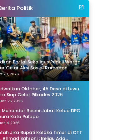
Berita Politik
idkan Partai Sekaligus Peduli Warga,
r Gelar Aksi Sosial Ramadan
t 20, 2026
adwalkan Oktober, 45 Desa di Luwu
ra Siap Gelar Pilkades 2026
uari 25, 2026
s Munandar Resmi Jabat Ketua DPC
ura Kota Palopo
ari 4, 2026
tah Jika Bupati Kolaka Timur di OTT
, Ahmad Sahroni : Beliau Ada