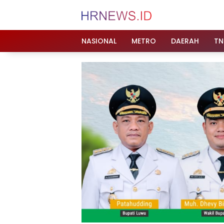
Langsung
ke
konten
NASIONAL
METRO
DAERAH
TN