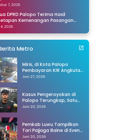
amping Saya di Makassar
tus 7, 2025
ua DPRD Palopo Terima Hasil
netapan Kemenangan Pasangan
li-Akhmad dari KPU Sulsel
 14, 2025
Berita Metro
Miris, di Kota Palopo
Pembayaran KIR Angkutan
Barang Capai Rp600 Ribu,
Juni 27, 2026
Warganet Pertanyakan
Dugaan Pungli
Kasus Pengeroyokan di
Palopo Terungkap, Satu
Tersangka Ditangkap
Juni 20, 2026
Polisi
Pemkab Luwu Tampilkan
Tari Pajjaga Baine di Event
Toraya Ma’gellu’ 2026
Juni 20, 2026