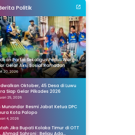
Berita Politik
idkan Partai Sekaligus Peduli Warga,
r Gelar Aksi Sosial Ramadan
t 20, 2026
adwalkan Oktober, 45 Desa di Luwu
ra Siap Gelar Pilkades 2026
uari 25, 2026
s Munandar Resmi Jabat Ketua DPC
ura Kota Palopo
ari 4, 2026
tah Jika Bupati Kolaka Timur di OTT
, Ahmad Sahroni : Beliau Ada