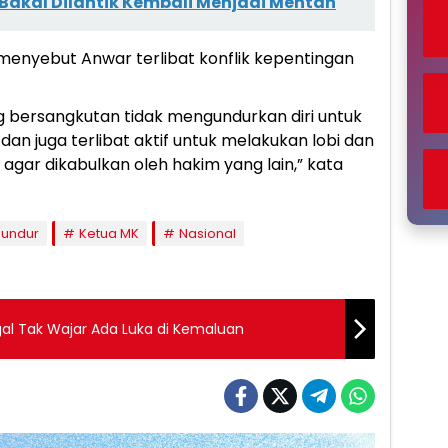
akal Dilantik Kembali Menjadi Mentan
menyebut Anwar terlibat konflik kepentingan
ang bersangkutan tidak mengundurkan diri untuk
n juga terlibat aktif untuk melakukan lobi dan
agar dikabulkan oleh hakim yang lain,” kata
Mundur
Ketua MK
Nasional
al Tak Wajar Ada Luka di Kemaluan