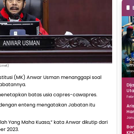
Sol
Uma
:net)
Mare
itusi (MK) Anwar Usman menanggapi soal
jabatannya.
Dij
Uta
i menetapkan batas usia capres-cawapres.
Febr
 dengan enteng mengatakan Jabatan itu
Ari
Han
Janu
lah Yang Maha Kuasa,” kata Anwar dikutip dari
Ban
er 2023.
KPK