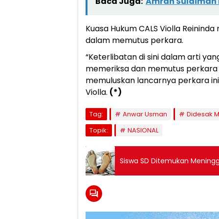
Baca Juga:
Amran Sulaiman B
Kuasa Hukum CALS Violla Reininda 
dalam memutus perkara.
“Keterlibatan di sini dalam arti y
memeriksa dan memutus perkara da
memuluskan lancarnya perkara ini 
Violla.
(*)
Tag:
Anwar Usman
Didesak 
Topik:
NASIONAL
Siswa SD Ditemukan Meningg