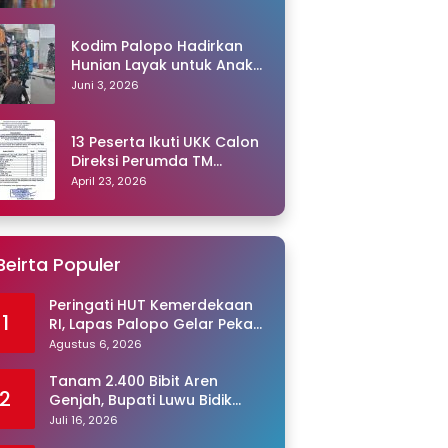
Kodim Palopo Hadirkan
Hunian Layak untuk Anak
Panti
Juni 3, 2026
13 Peserta Ikuti UKK Calon
Direksi Perumda TM
Palopo, Ris Akril Raih
April 23, 2026
Peringkat Pertama
Beirta Populer
Peringati HUT Kemerdekaan
1
RI, Lapas Palopo Gelar Pekan
Olahraga untuk Warga
Agustus 6, 2026
Binaan
Tanam 2.400 Bibit Aren
2
Genjah, Bupati Luwu Bidik
Sentra Produksi Gula Aren
Juli 16, 2026