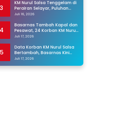
KM Nurul Salsa Tenggelam di
3
Perairan Selayar, Puluhan
Penumpang Masih Hilang
Juli 16, 2026
Basarnas Tambah Kapal dan
4
Pesawat, 24 Korban KM Nurul
Salsa Masih Dicari
Juli 17, 2026
Data Korban KM Nurul Salsa
5
Bertambah, Basarnas Kini
Cari 25 Orang yang Masih
Juli 17, 2026
Hilang