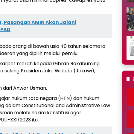
 syarat usia minimal capres-cawapres yaitu
PU, Pasangan AMIN Akan Jalani
SPAD
pada orang di bawah usia 40 tahun selama ia
erah yang dipilih melalui pemilu.
 karpet merah kepada Gibran Rakabuming
ra sulung Presiden Joko Widodo (Jokowi),
 dari Anwar Usman.
gajar hukum tata negara (HTN) dan hukum
g dalam Constitutional and Administrative Law
man melobi hakim konstitusi agar
U-XXI/2023 itu.