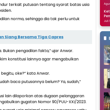
Dis
Agus
ur terkait putusan tentang syarat batas usia
siden.
Ket
Pe
ilan norma, sehingga dia tak perlu untuk
Nai
Juli
an Siang Bersama Tiga Capres
a. Bukan pengadilan fakta,” ujar Anwar.
im konstitusi lainnya agar mengabulkan
 begitu, oke?” kata Anwar.
 Sudah baca putusannya belum? Ya, sudah,”
si lain dilaporkan atas dugaan pelanggaran
mengabulkan gugatan Nomor 90/PUU-XXI/2023.