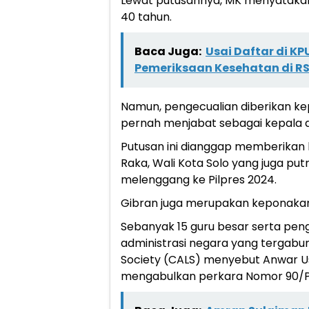
Lewat putusannya, MK menyatakan
40 tahun.
Baca Juga:
Usai Daftar di K
Pemeriksaan Kesehatan di R
Namun, pengecualian diberikan ke
pernah menjabat sebagai kepala da
Putusan ini dianggap memberikan
Raka, Wali Kota Solo yang juga put
melenggang ke Pilpres 2024.
Gibran juga merupakan keponakan
Sebanyak 15 guru besar serta pen
administrasi negara yang tergabun
Society (CALS) menyebut Anwar Us
mengabulkan perkara Nomor 90/PU