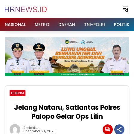
Langsung
ke
konten
NASIONAL
METRO
DAERAH
TNI-POLRI
POLITIK
HUKRIM
Jelang Nataru, Satlantas Polres
Palopo Gelar Ops Lilin
Redaktur
Desember 24, 2023