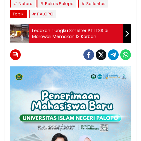
Nataru
Polres Palopo
Satlantas
Topik:
PALOPO
Ledakan Tungku Smelter PT ITSS di
Morowali Memakan 13 Korban