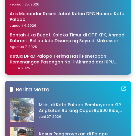
Februari 25, 2026
Aris Munandar Resmi Jabat Ketua DPC Hanura Kota
Palopo
Januari 4, 2026
Bantah Jika Bupati Kolaka Timur di OTT KPK, Ahmad
Sahroni : Beliau Ada Disamping Saya di Makassar
Agustus 7, 2025
Ketua DPRD Palopo Terima Hasil Penetapan
Kemenangan Pasangan Naili-Akhmad dari KPU
Sulsel
Juli 14, 2025
Berita Metro
Miris, di Kota Palopo Pembayaran KIR
Angkutan Barang Capai Rp600 Ribu,
Warganet Pertanyakan Dugaan Pungli
Juni 27, 2026
Kasus Pengeroyokan di Palopo