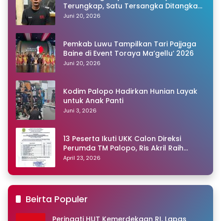
Terungkap, Satu Tersangka Ditangkap
Polisi
Juni 20, 2026
Pemkab Luwu Tampilkan Tari Pajjaga
Baine di Event Toraya Ma’gellu’ 2026
Juni 20, 2026
Kodim Palopo Hadirkan Hunian Layak
untuk Anak Panti
Juni 3, 2026
13 Peserta Ikuti UKK Calon Direksi
Perumda TM Palopo, Ris Akril Raih
Peringkat Pertama
April 23, 2026
Beirta Populer
Peringati HUT Kemerdekaan RI, Lapas