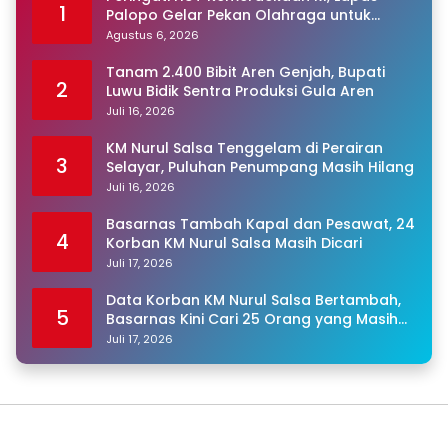
1
Palopo Gelar Pekan Olahraga untuk
Warga Binaan
Agustus 6, 2026
Tanam 2.400 Bibit Aren Genjah, Bupati
2
Luwu Bidik Sentra Produksi Gula Aren
Juli 16, 2026
KM Nurul Salsa Tenggelam di Perairan
3
Selayar, Puluhan Penumpang Masih Hilang
Juli 16, 2026
Basarnas Tambah Kapal dan Pesawat, 24
4
Korban KM Nurul Salsa Masih Dicari
Juli 17, 2026
Data Korban KM Nurul Salsa Bertambah,
5
Basarnas Kini Cari 25 Orang yang Masih
Hilang
Juli 17, 2026