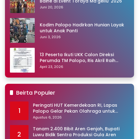
Baine di Event Toraya Ma’gellu’ 2026
Juni 20, 2026
Kodim Palopo Hadirkan Hunian Layak
untuk Anak Panti
Juni 3, 2026
13 Peserta Ikuti UKK Calon Direksi
Perumda TM Palopo, Ris Akril Raih
Peringkat Pertama
April 23, 2026
Beirta Populer
Peringati HUT Kemerdekaan RI, Lapas
1
Palopo Gelar Pekan Olahraga untuk
Warga Binaan
Agustus 6, 2026
Tanam 2.400 Bibit Aren Genjah, Bupati
2
Luwu Bidik Sentra Produksi Gula Aren