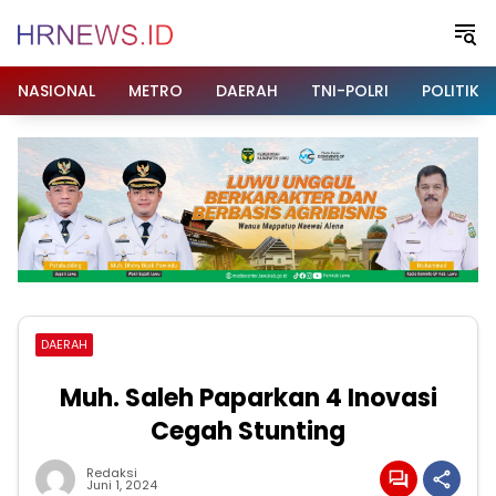
Langsung
ke
konten
NASIONAL
METRO
DAERAH
TNI-POLRI
POLITIK
DAERAH
Muh. Saleh Paparkan 4 Inovasi
Cegah Stunting
Redaksi
Juni 1, 2024