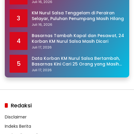
Juli 16, 2026
KM Nurul Salsa Tenggelam di Perairan
3
Selayar, Puluhan Penumpang Masih Hilang
Juli 16, 2026
Basarnas Tambah Kapal dan Pesawat, 24
4
Korban KM Nurul Salsa Masih Dicari
Juli 17, 2026
Data Korban KM Nurul Salsa Bertambah,
5
Basarnas Kini Cari 25 Orang yang Masih
Hilang
Juli 17, 2026
Redaksi
Disclaimer
Indeks Berita