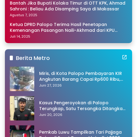
Bantah Jika Bupati Kolaka Timur di OTT KPK, Ahmad
Sahroni : Beliau Ada Disamping Saya di Makassar
Agustus 7, 2025
Ketua DPRD Palopo Terima Hasil Penetapan
Kemenangan Pasangan Naili-Akhmad dari KPU
Sulsel
Juli 14, 2025
Berita Metro
Miris, di Kota Palopo Pembayaran KIR
Angkutan Barang Capai Rp600 Ribu,
Warganet Pertanyakan Dugaan Pungli
Juni 27, 2026
Kasus Pengeroyokan di Palopo
Terungkap, Satu Tersangka Ditangkap
Polisi
Juni 20, 2026
Pemkab Luwu Tampilkan Tari Pajjaga