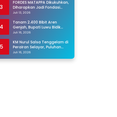
FORDES MATAPPA Dikukuhkan,
3
Diharapkan Jadi Fondasi
Program Jaga Desa di Luwu
Juli 13, 2026
Tanam 2.400 Bibit Aren
4
Genjah, Bupati Luwu Bidik
Sentra Produksi Gula Aren
Juli 16, 2026
KM Nurul Salsa Tenggelam di
5
Perairan Selayar, Puluhan
Penumpang Masih Hilang
Juli 16, 2026