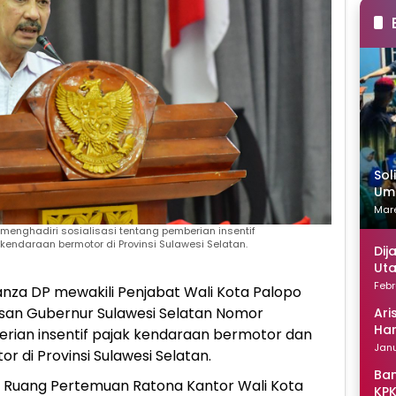
Sol
Uma
Mare
 menghadiri sosialisasi tentang pemberian insentif
endaraan bermotor di Provinsi Sulawesi Selatan.
Dij
Uta
Febr
nza DP mewakili Penjabat Wali Kota Palopo
san Gubernur Sulawesi Selatan Nomor
Ari
Han
rian insentif pajak kendaraan bermotor dan
Janu
 di Provinsi Sulawesi Selatan.
Ban
 di Ruang Pertemuan Ratona Kantor Wali Kota
KPK