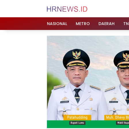
Langsung
ke
konten
NASIONAL
METRO
DAERAH
TN