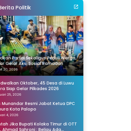
Berita Politik
idkan Partai Sekaligus Peduli Warga,
r Gelar Aksi Sosial Ramadan
t 20, 2026
adwalkan Oktober, 45 Desa di Luwu
ra Siap Gelar Pilkades 2026
uari 25, 2026
s Munandar Resmi Jabat Ketua DPC
ura Kota Palopo
ari 4, 2026
tah Jika Bupati Kolaka Timur di OTT
, Ahmad Sahroni : Beliau Ada