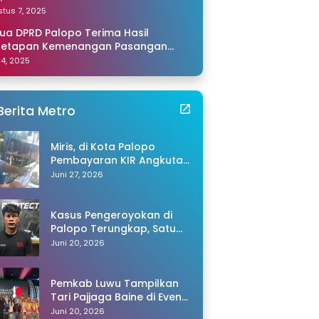
amping Saya di Makassar
tus 7, 2025
ua DPRD Palopo Terima Hasil
netapan Kemenangan Pasangan
li-Akhmad dari KPU Sulsel
 14, 2025
Berita Metro
Miris, di Kota Palopo
Pembayaran KIR Angkutan
Barang Capai Rp600 Ribu,
Juni 27, 2026
Warganet Pertanyakan
Dugaan Pungli
Kasus Pengeroyokan di
Palopo Terungkap, Satu
Tersangka Ditangkap
Juni 20, 2026
Polisi
Pemkab Luwu Tampilkan
Tari Pajjaga Baine di Event
Toraya Ma’gellu’ 2026
Juni 20, 2026