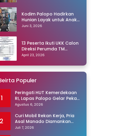
Kodim Palopo Hadirkan
Hunian Layak untuk Anak
Panti
Juni 3, 2026
13 Peserta Ikuti UKK Calon
Direksi Perumda TM
Palopo, Ris Akril Raih
April 23, 2026
Peringkat Pertama
Beirta Populer
Peringati HUT Kemerdekaan
1
RI, Lapas Palopo Gelar Pekan
Olahraga untuk Warga
Agustus 6, 2026
Binaan
Curi Mobil Rekan Kerja, Pria
2
Asal Manado Diamankan
Polisi
Juli 7, 2026