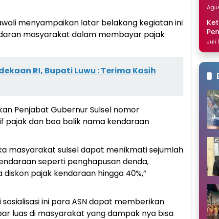
Dis
Agus
wali menyampaikan latar belakang kegiatan ini
Ket
Pe
adaran masyarakat dalam membayar pajak
Nai
Juli
ekaan RI, Bupati Luwu : Terima Kasih
arkan Penjabat Gubernur Sulsel nomor
if pajak dan bea balik nama kendaraan
a masyarakat sulsel dapat menikmati sejumlah
kendaraan seperti penghapusan denda,
 diskon pajak kendaraan hingga 40%,”
 sosialisasi ini para ASN dapat memberikan
ebar luas di masyarakat yang dampak nya bisa