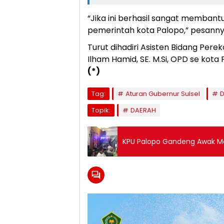
“Jika ini berhasil sangat membantu
pemerintah kota Palopo,” pesanny
Turut dihadiri Asisten Bidang Pe
Ilham Hamid, SE. M.Si, OPD se kota
(*)
Tag:
Aturan Gubernur Sulsel
Topik:
DAERAH
KPU Palopo Gandeng Awak Me