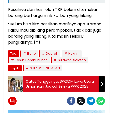
Pasalnya dari hasil olah TKP belum ditemukan
barang berharga milik korban yang hilang.
“Belum bisa kita pastikan motifnya apa. Karena
kalau mau dibilang perampokan, tidak ada juga
barang yang hilang. Kita masih selidiki,”
pungkasnya.
(*)
Tag:
Bone
Daerah
Hukrim
Kasus Pembunuhan
Sulawesi Selatan
Topik:
SULAWESI SELATAN
Catat Tanggalnya, BPKSDM Luwu Utara
Umumkan Jadwal Seleksi PPPK 2023