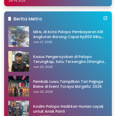
Sulsel
Juli 14, 2025
Berita Metro
Miris, di Kota Palopo Pembayaran KIR
Angkutan Barang Capai Rp600 Ribu,
Warganet Pertanyakan Dugaan Pungli
Juni 27, 2026
Kasus Pengeroyokan di Palopo
Terungkap, Satu Tersangka Ditangkap
Polisi
Juni 20, 2026
Pemkab Luwu Tampilkan Tari Pajjaga
Baine di Event Toraya Ma’gellu’ 2026
Juni 20, 2026
Kodim Palopo Hadirkan Hunian Layak
untuk Anak Panti