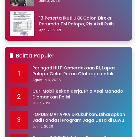
Juni 3, 2026
13 Peserta Ikuti UKK Calon Direksi
Perumda TM Palopo, Ris Akril Raih
Peringkat Pertama
April 23, 2026
Beirta Populer
Peringati HUT Kemerdekaan RI, Lapas
1
Palopo Gelar Pekan Olahraga untuk
Warga Binaan
Agustus 6, 2026
Curi Mobil Rekan Kerja, Pria Asal Manado
2
Diamankan Polisi
Juli 7, 2026
FORDES MATAPPA Dikukuhkan, Diharapkan
3
Jadi Fondasi Program Jaga Desa di Luwu
Juli 13, 2026