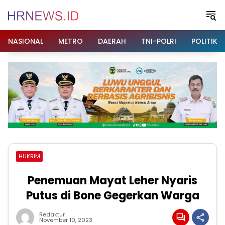
Langsung
ke
konten
NASIONAL
METRO
DAERAH
TNI-POLRI
POLITIK
HUKRIM
Penemuan Mayat Leher Nyaris
Putus di Bone Gegerkan Warga
Redaktur
November 10, 2023