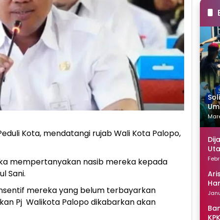
Sol
Uma
Mare
eduli Kota, mendatangi rujab Wali Kota Palopo,
Dij
Uta
Febr
ngka mempertanyakan nasib mereka kepada
l Sani.
Ari
Han
insentif mereka yang belum terbayarkan
Janu
rkan Pj Walikota Palopo dikabarkan akan
Ban
KPK