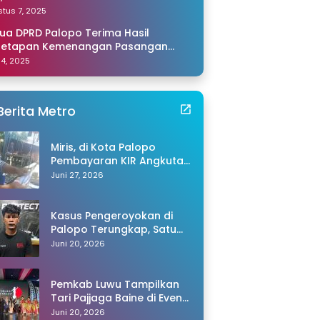
amping Saya di Makassar
tus 7, 2025
ua DPRD Palopo Terima Hasil
netapan Kemenangan Pasangan
li-Akhmad dari KPU Sulsel
 14, 2025
Berita Metro
Miris, di Kota Palopo
Pembayaran KIR Angkutan
Barang Capai Rp600 Ribu,
Juni 27, 2026
Warganet Pertanyakan
Dugaan Pungli
Kasus Pengeroyokan di
Palopo Terungkap, Satu
Tersangka Ditangkap
Juni 20, 2026
Polisi
Pemkab Luwu Tampilkan
Tari Pajjaga Baine di Event
Toraya Ma’gellu’ 2026
Juni 20, 2026