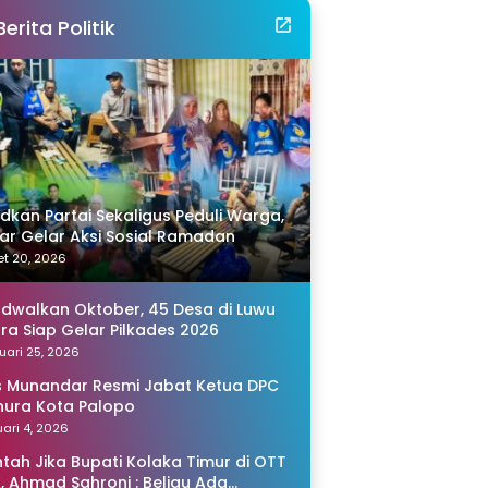
Berita Politik
idkan Partai Sekaligus Peduli Warga,
r Gelar Aksi Sosial Ramadan
t 20, 2026
adwalkan Oktober, 45 Desa di Luwu
ra Siap Gelar Pilkades 2026
uari 25, 2026
s Munandar Resmi Jabat Ketua DPC
ura Kota Palopo
ari 4, 2026
tah Jika Bupati Kolaka Timur di OTT
, Ahmad Sahroni : Beliau Ada