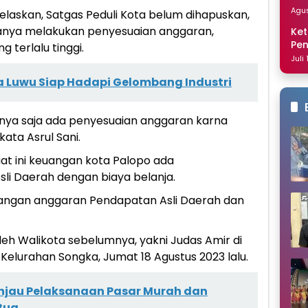
Dis
Agus
jelaskan, Satgas Peduli Kota belum dihapuskan,
anya melakukan penyesuaian anggaran,
Ket
Pe
 terlalu tinggi.
Nai
Juli
 Luwu Siap Hadapi Gelombang Industri
hanya saja ada penyesuaian anggaran karna
kata Asrul Sani.
at ini keuangan kota Palopo ada
i Daerah dengan biaya belanja.
bangan anggaran Pendapatan Asli Daerah dan
oleh Walikota sebelumnya, yakni Judas Amir di
 Kelurahan Songka, Jumat 18 Agustus 2023 lalu.
Tinjau Pelaksanaan Pasar Murah dan
Bua