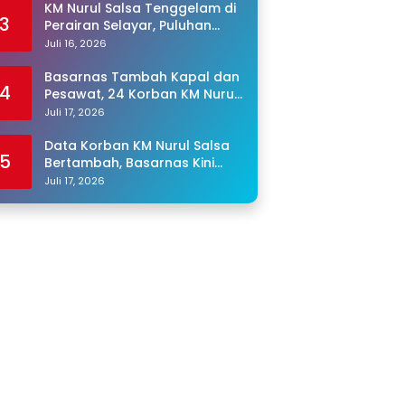
KM Nurul Salsa Tenggelam di
3
Perairan Selayar, Puluhan
Penumpang Masih Hilang
Juli 16, 2026
Basarnas Tambah Kapal dan
4
Pesawat, 24 Korban KM Nurul
Salsa Masih Dicari
Juli 17, 2026
Data Korban KM Nurul Salsa
5
Bertambah, Basarnas Kini
Cari 25 Orang yang Masih
Juli 17, 2026
Hilang