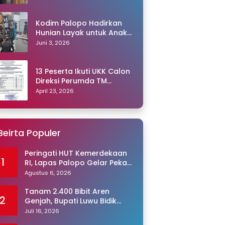
Kodim Palopo Hadirkan
Hunian Layak untuk Anak
Panti
Juni 3, 2026
13 Peserta Ikuti UKK Calon
Direksi Perumda TM
Palopo, Ris Akril Raih
April 23, 2026
Peringkat Pertama
Beirta Populer
Peringati HUT Kemerdekaan
1
RI, Lapas Palopo Gelar Pekan
Olahraga untuk Warga
Agustus 6, 2026
Binaan
Tanam 2.400 Bibit Aren
2
Genjah, Bupati Luwu Bidik
Sentra Produksi Gula Aren
Juli 16, 2026