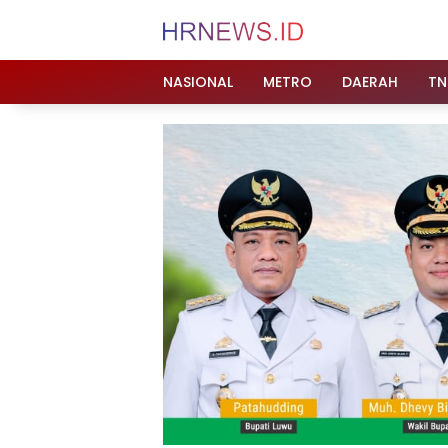
Langsung
ke
konten
NASIONAL
METRO
DAERAH
TN