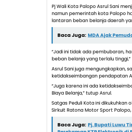
Pj Wali Kota Palopo Asrul Sani men
namun pemerintah kota Palopo h
lantaran beban belanja daerah yang
Baca Juga:
MDA Ajak Pemuda
“Jadi ini tidak ada pembubaran, 
beban belanja yang terlalu tinggi,” 
Asrul Sani juga mengungkapkan, sa
ketidakseimbangan pendapatan Asl
“Juga karena ini ada ketidakseim
Biaya Belanja,” tutup Asrul.
Satgas Peduli Kota ini dikukuhkan 
Sirkuit Ratona Motor Sport Palopo,
Baca Juga:
Pj. Bupati Luwu 
Perekaman KTP Elektronik di 