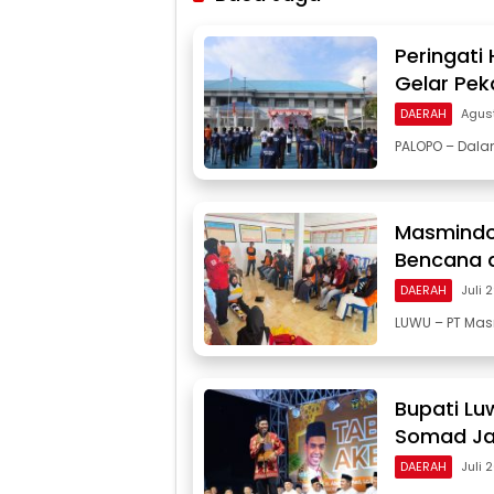
Peringati
Gelar Pek
DAERAH
Agus
PALOPO – Dal
Masmindo
Bencana d
DAERAH
Juli 
LUWU – PT Mas
Bupati Lu
Somad Ja
DAERAH
Juli 