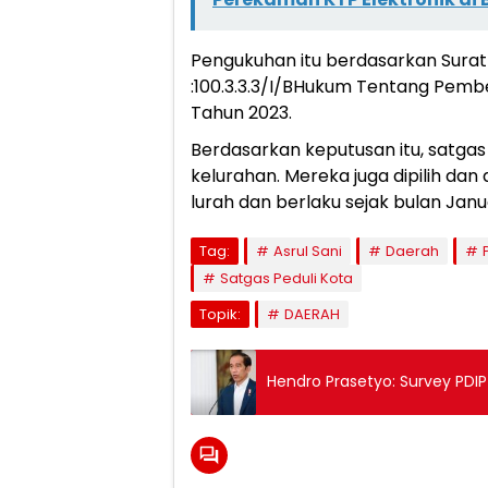
Pengukuhan itu berdasarkan Sura
:100.3.3.3/I/BHukum Tentang Pemb
Tahun 2023.
Berdasarkan keputusan itu, satgas 
kelurahan. Mereka juga dipilih dan
lurah dan berlaku sejak bulan Janu
Tag:
Asrul Sani
Daerah
Satgas Peduli Kota
Topik:
DAERAH
Hendro Prasetyo: Survey PDI