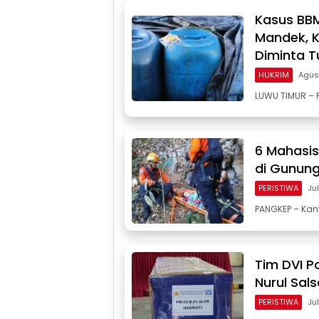
Kasus BBM
Mandek, Ki
Diminta T
HUKRIM
Agus
LUWU TIMUR –
6 Mahasis
di Gunung
PERISTIWA
Ju
PANGKEP – Kan
Tim DVI Po
Nurul Sal
PERISTIWA
Ju