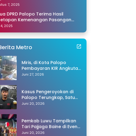
amping Saya di Makassar
tus 7, 2025
ua DPRD Palopo Terima Hasil
netapan Kemenangan Pasangan
li-Akhmad dari KPU Sulsel
 14, 2025
Berita Metro
Miris, di Kota Palopo
Pembayaran KIR Angkutan
Barang Capai Rp600 Ribu,
Juni 27, 2026
Warganet Pertanyakan
Dugaan Pungli
Kasus Pengeroyokan di
Palopo Terungkap, Satu
Tersangka Ditangkap
Juni 20, 2026
Polisi
Pemkab Luwu Tampilkan
Tari Pajjaga Baine di Event
Toraya Ma’gellu’ 2026
Juni 20, 2026