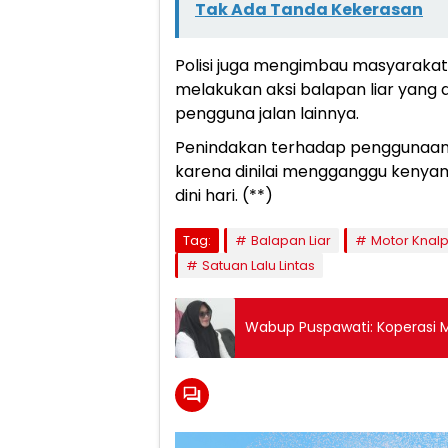
Tak Ada Tanda Kekerasan
Polisi juga mengimbau masyarakat,
melakukan aksi balapan liar yang
pengguna jalan lainnya.
Penindakan terhadap penggunaan 
karena dinilai mengganggu keny
dini hari. (**)
Tag:
Balapan Liar
Motor Knalp
Satuan Lalu Lintas
Wabup Puspawati: Koperasi 