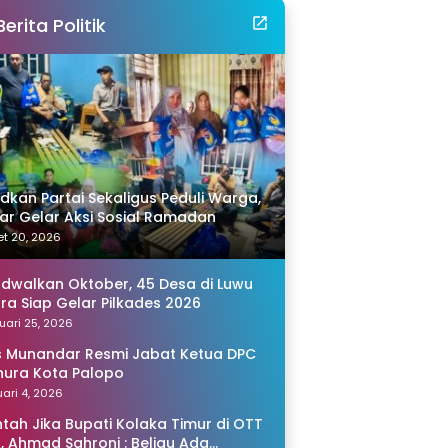
Berita Politik
idkan Partai Sekaligus Peduli Warga,
r Gelar Aksi Sosial Ramadan
t 20, 2026
adwalkan Oktober, 45 Desa di Luwu
ra Siap Gelar Pilkades 2026
uari 25, 2026
s Munandar Resmi Jabat Ketua DPC
ura Kota Palopo
ari 4, 2026
tah Jika Bupati Kolaka Timur di OTT
, Ahmad Sahroni : Beliau Ada