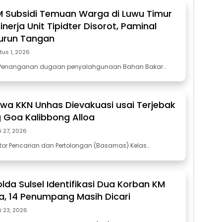
 Subsidi Temuan Warga di Luwu Timur
nerja Unit Tipidter Disorot, Paminal
urun Tangan
tus 1, 2026
 Penanganan dugaan penyalahgunaan Bahan Bakar…
wa KKN Unhas Dievakuasi usai Terjebak
 Goa Kalibbong Alloa
li 27, 2026
tor Pencarian dan Pertolongan (Basarnas) Kelas…
lda Sulsel Identifikasi Dua Korban KM
sa, 14 Penumpang Masih Dicari
li 23, 2026