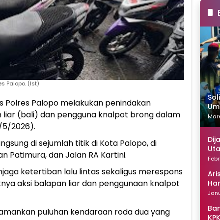
 Palopo. (Ist)
Sol
as Polres Palopo melakukan penindakan
Uma
 liar (bali) dan pengguna knalpot brong dalam
Mare
/5/2026).
Dij
sung di sejumlah titik di Kota Palopo, di
Uta
n Patimura, dan Jalan RA Kartini.
Febr
jaga ketertiban lalu lintas sekaligus merespons
Ari
nya aksi balapan liar dan penggunaan knalpot
Han
Janu
Ban
gamankan puluhan kendaraan roda dua yang
KPK