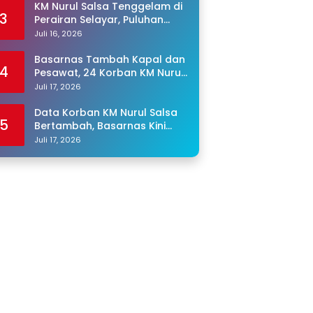
KM Nurul Salsa Tenggelam di
3
Perairan Selayar, Puluhan
Penumpang Masih Hilang
Juli 16, 2026
Basarnas Tambah Kapal dan
4
Pesawat, 24 Korban KM Nurul
Salsa Masih Dicari
Juli 17, 2026
Data Korban KM Nurul Salsa
5
Bertambah, Basarnas Kini
Cari 25 Orang yang Masih
Juli 17, 2026
Hilang