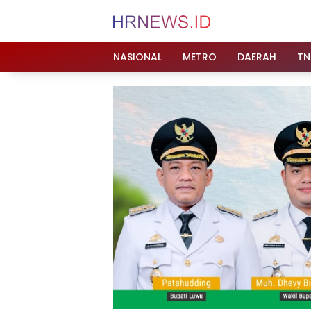
Langsung
ke
konten
NASIONAL
METRO
DAERAH
TN