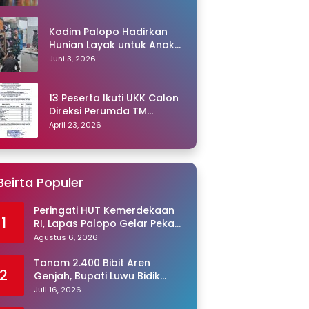
Kodim Palopo Hadirkan
Hunian Layak untuk Anak
Panti
Juni 3, 2026
13 Peserta Ikuti UKK Calon
Direksi Perumda TM
Palopo, Ris Akril Raih
April 23, 2026
Peringkat Pertama
Beirta Populer
Peringati HUT Kemerdekaan
1
RI, Lapas Palopo Gelar Pekan
Olahraga untuk Warga
Agustus 6, 2026
Binaan
Tanam 2.400 Bibit Aren
2
Genjah, Bupati Luwu Bidik
Sentra Produksi Gula Aren
Juli 16, 2026