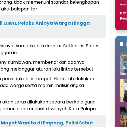
brong, tidak memenuhi standar kelengkapan
Dis
Agus
aksi balapan liar.
Ket
Pe
 di Luwu, Pelaku Aniaya Warga Hingga
Nai
Juli
hirnya diamankan ke kantor Satlantas Polres
nggaran.
 Deny Kurniawan, membenarkan adanya
ng melanggar aturan lalu lintas tersebut.
penindakan di tempat. Hal ini kita lakukan
da warga serta meminimalisir angka
 akan terus dilakukan secara berkala guna
ng aman dan kondusif di wilayah Kota Palopo.
Mayat Wanita di Empang, Polisi Sebut