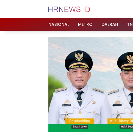
Langsung
ke
konten
NASIONAL
METRO
DAERAH
TN