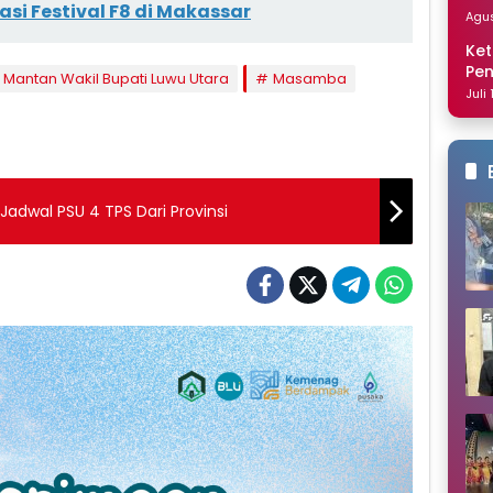
asi Festival F8 di Makassar
Dis
Agus
Ket
Pe
Mantan Wakil Bupati Luwu Utara
Masamba
Nai
Juli
adwal PSU 4 TPS Dari Provinsi