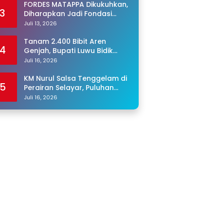
FORDES MATAPPA Dikukuhkan,
3
Diharapkan Jadi Fondasi
Program Jaga Desa di Luwu
Juli 13, 2026
Tanam 2.400 Bibit Aren
4
Genjah, Bupati Luwu Bidik
Sentra Produksi Gula Aren
Juli 16, 2026
KM Nurul Salsa Tenggelam di
5
Perairan Selayar, Puluhan
Penumpang Masih Hilang
Juli 16, 2026