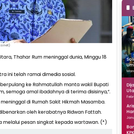
o:net)
tara, Thahar Rum meninggal dunia, Minggu 18
Sol
Uma
Mare
a ini telah ramai dimedia sosial.
elah berpulang ke Rahmatullah manta wakil Bupati
Dij
Uta
semoga amal ibadahnya di terima disisinya,”.
Febr
m meninggal di Rumah Sakit Hikmah Masamba.
Ari
Han
ibenarkan oleh kerabatnya Ridwan Fattah.
Janu
a melalui pesan singkat kepada wartawan. (*)
Ban
KPK