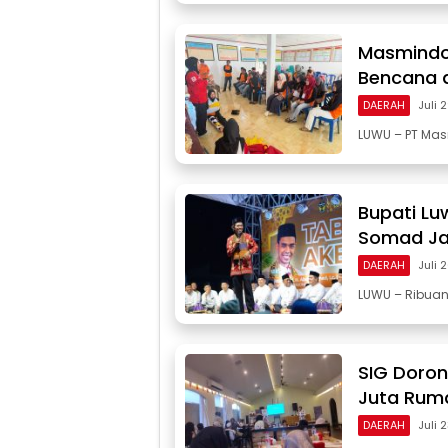
Masmindo
Bencana d
DAERAH
Juli 
LUWU – PT Mas
Bupati Lu
Somad Ja
DAERAH
Juli 
LUWU – Ribua
SIG Doro
Juta Ruma
DAERAH
Juli 