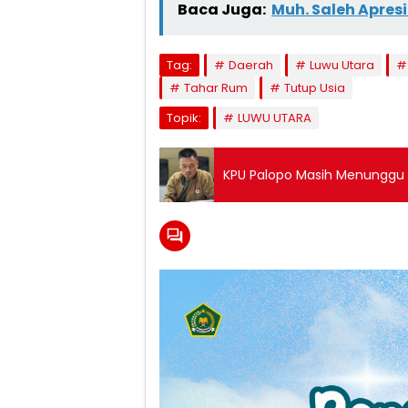
Baca Juga:
Muh. Saleh Apresi
Tag:
Daerah
Luwu Utara
Tahar Rum
Tutup Usia
Topik:
LUWU UTARA
KPU Palopo Masih Menunggu J