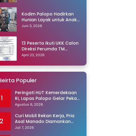
Kodim Palopo Hadirkan
Hunian Layak untuk Anak
Panti
Juni 3, 2026
13 Peserta Ikuti UKK Calon
Direksi Perumda TM
Palopo, Ris Akril Raih
April 23, 2026
Peringkat Pertama
Beirta Populer
Peringati HUT Kemerdekaan
1
RI, Lapas Palopo Gelar Pekan
Olahraga untuk Warga
Agustus 6, 2026
Binaan
Curi Mobil Rekan Kerja, Pria
2
Asal Manado Diamankan
Polisi
Juli 7, 2026