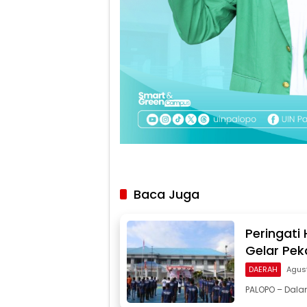
Baca Juga
Peringati
Gelar Pek
DAERAH
Agus
PALOPO – Dal