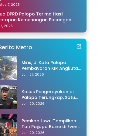
amping Saya di Makassar
tus 7, 2025
ua DPRD Palopo Terima Hasil
netapan Kemenangan Pasangan
li-Akhmad dari KPU Sulsel
 14, 2025
Berita Metro
Miris, di Kota Palopo
Pembayaran KIR Angkutan
Barang Capai Rp600 Ribu,
Juni 27, 2026
Warganet Pertanyakan
Dugaan Pungli
Kasus Pengeroyokan di
Palopo Terungkap, Satu
Tersangka Ditangkap
Juni 20, 2026
Polisi
Pemkab Luwu Tampilkan
Tari Pajjaga Baine di Event
Toraya Ma’gellu’ 2026
Juni 20, 2026