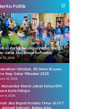
Berita Politik
idkan Partai Sekaligus Peduli Warga,
r Gelar Aksi Sosial Ramadan
t 20, 2026
adwalkan Oktober, 45 Desa di Luwu
ra Siap Gelar Pilkades 2026
uari 25, 2026
s Munandar Resmi Jabat Ketua DPC
ura Kota Palopo
ari 4, 2026
tah Jika Bupati Kolaka Timur di OTT
, Ahmad Sahroni : Beliau Ada