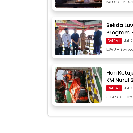
PALOPO – PT Se
Sekda Luw
Program 
DAERAH
Juli 
LUWU – Sekreta
Hari Ketu
KM Nurul 
DAERAH
Juli 
SELAYAR – Ti