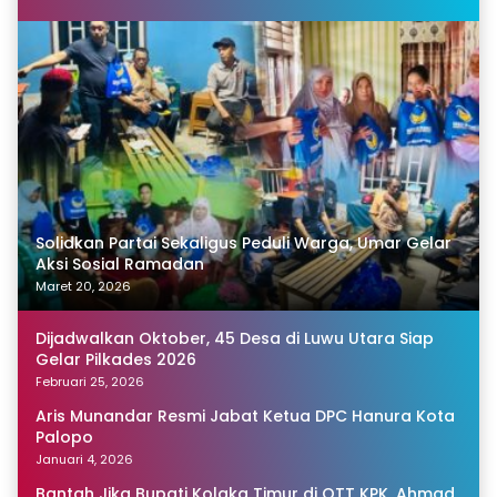
Solidkan Partai Sekaligus Peduli Warga, Umar Gelar
Aksi Sosial Ramadan
Maret 20, 2026
Dijadwalkan Oktober, 45 Desa di Luwu Utara Siap
Gelar Pilkades 2026
Februari 25, 2026
Aris Munandar Resmi Jabat Ketua DPC Hanura Kota
Palopo
Januari 4, 2026
Bantah Jika Bupati Kolaka Timur di OTT KPK, Ahmad