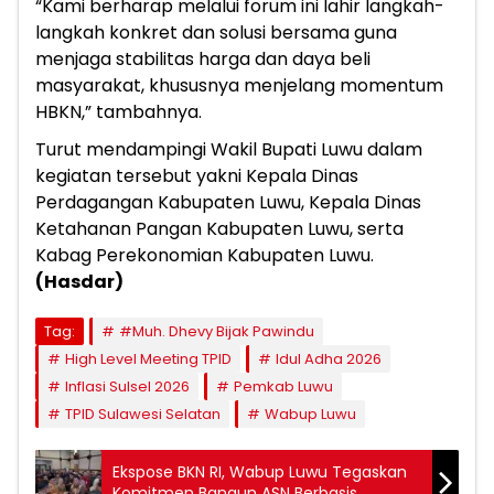
“Kami berharap melalui forum ini lahir langkah-
langkah konkret dan solusi bersama guna
menjaga stabilitas harga dan daya beli
masyarakat, khususnya menjelang momentum
HBKN,” tambahnya.
Turut mendampingi Wakil Bupati Luwu dalam
kegiatan tersebut yakni Kepala Dinas
Perdagangan Kabupaten Luwu, Kepala Dinas
Ketahanan Pangan Kabupaten Luwu, serta
Kabag Perekonomian Kabupaten Luwu.
(Hasdar)
Tag:
#Muh. Dhevy Bijak Pawindu
High Level Meeting TPID
Idul Adha 2026
Inflasi Sulsel 2026
Pemkab Luwu
TPID Sulawesi Selatan
Wabup Luwu
Ekspose BKN RI, Wabup Luwu Tegaskan
Komitmen Bangun ASN Berbasis