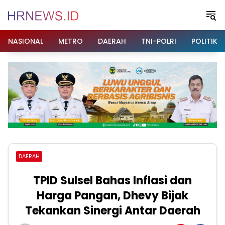
Langsung
ke
konten
NASIONAL
METRO
DAERAH
TNI-POLRI
POLITIK
DAERAH
TPID Sulsel Bahas Inflasi dan
Harga Pangan, Dhevy Bijak
Tekankan Sinergi Antar Daerah