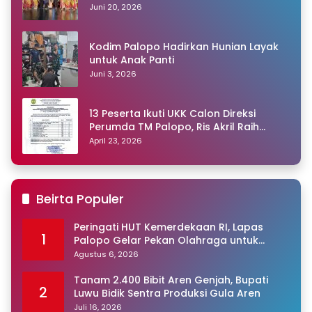
Juni 20, 2026
Kodim Palopo Hadirkan Hunian Layak
untuk Anak Panti
Juni 3, 2026
13 Peserta Ikuti UKK Calon Direksi
Perumda TM Palopo, Ris Akril Raih
Peringkat Pertama
April 23, 2026
Beirta Populer
Peringati HUT Kemerdekaan RI, Lapas
1
Palopo Gelar Pekan Olahraga untuk
Warga Binaan
Agustus 6, 2026
Tanam 2.400 Bibit Aren Genjah, Bupati
2
Luwu Bidik Sentra Produksi Gula Aren
Juli 16, 2026