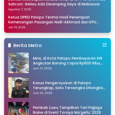
Sahroni : Beliau Ada Disamping Saya di Makassar
Agustus 7, 2025
Ketua DPRD Palopo Terima Hasil Penetapan
Kemenangan Pasangan Naili-Akhmad dari KPU
Sulsel
Juli 14, 2025
Berita Metro
Miris, di Kota Palopo Pembayaran KIR
Angkutan Barang Capai Rp600 Ribu,
Warganet Pertanyakan Dugaan Pungli
Juni 27, 2026
Kasus Pengeroyokan di Palopo
Terungkap, Satu Tersangka Ditangkap
Polisi
Juni 20, 2026
Pemkab Luwu Tampilkan Tari Pajjaga
Baine di Event Toraya Ma’gellu’ 2026