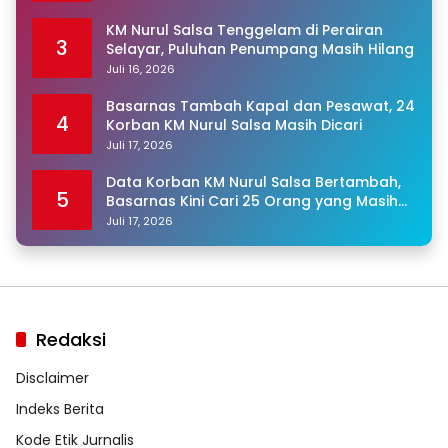
KM Nurul Salsa Tenggelam di Perairan
3
Selayar, Puluhan Penumpang Masih Hilang
Juli 16, 2026
Basarnas Tambah Kapal dan Pesawat, 24
4
Korban KM Nurul Salsa Masih Dicari
Juli 17, 2026
Data Korban KM Nurul Salsa Bertambah,
5
Basarnas Kini Cari 25 Orang yang Masih
Hilang
Juli 17, 2026
Redaksi
Disclaimer
Indeks Berita
Kode Etik Jurnalis