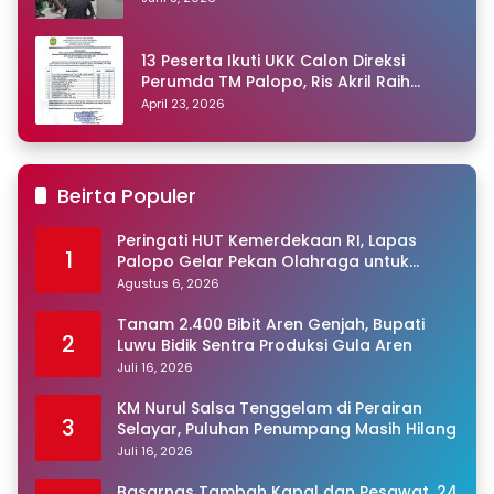
13 Peserta Ikuti UKK Calon Direksi
Perumda TM Palopo, Ris Akril Raih
Peringkat Pertama
April 23, 2026
Beirta Populer
Peringati HUT Kemerdekaan RI, Lapas
1
Palopo Gelar Pekan Olahraga untuk
Warga Binaan
Agustus 6, 2026
Tanam 2.400 Bibit Aren Genjah, Bupati
2
Luwu Bidik Sentra Produksi Gula Aren
Juli 16, 2026
KM Nurul Salsa Tenggelam di Perairan
3
Selayar, Puluhan Penumpang Masih Hilang
Juli 16, 2026
Basarnas Tambah Kapal dan Pesawat, 24