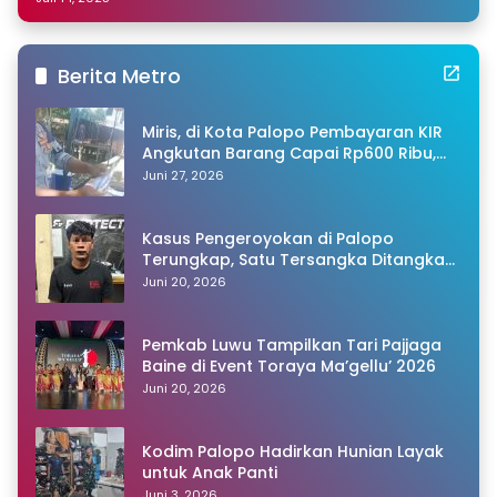
Berita Metro
Miris, di Kota Palopo Pembayaran KIR
Angkutan Barang Capai Rp600 Ribu,
Warganet Pertanyakan Dugaan Pungli
Juni 27, 2026
Kasus Pengeroyokan di Palopo
Terungkap, Satu Tersangka Ditangkap
Polisi
Juni 20, 2026
Pemkab Luwu Tampilkan Tari Pajjaga
Baine di Event Toraya Ma’gellu’ 2026
Juni 20, 2026
Kodim Palopo Hadirkan Hunian Layak
untuk Anak Panti
Juni 3, 2026