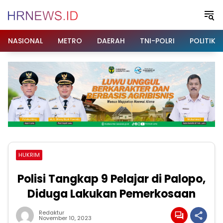
Langsung
ke
konten
NASIONAL
METRO
DAERAH
TNI-POLRI
POLITIK
HUKRIM
Polisi Tangkap 9 Pelajar di Palopo,
Diduga Lakukan Pemerkosaan
Redaktur
November 10, 2023