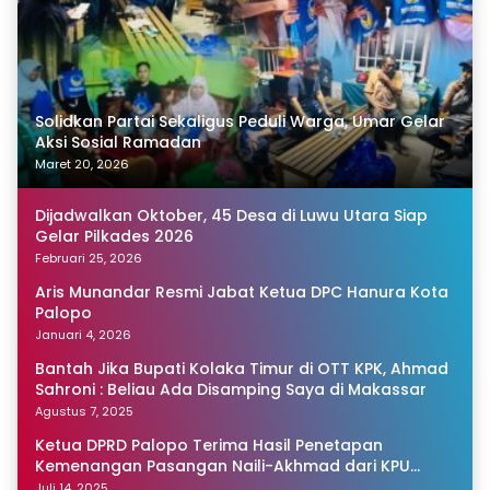
Solidkan Partai Sekaligus Peduli Warga, Umar Gelar
Aksi Sosial Ramadan
Maret 20, 2026
Dijadwalkan Oktober, 45 Desa di Luwu Utara Siap
Gelar Pilkades 2026
Februari 25, 2026
Aris Munandar Resmi Jabat Ketua DPC Hanura Kota
Palopo
Januari 4, 2026
Bantah Jika Bupati Kolaka Timur di OTT KPK, Ahmad
Sahroni : Beliau Ada Disamping Saya di Makassar
Agustus 7, 2025
Ketua DPRD Palopo Terima Hasil Penetapan
Kemenangan Pasangan Naili-Akhmad dari KPU
Sulsel
Juli 14, 2025