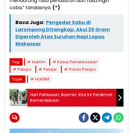
mendorong rasa penasaran dan rasa ingin
coba,” tandasnya.
(*)
Baca Juga:
Pengedar Sabu di
Larompong Ditangkap, Akui 20 Gram
Diperoleh Atas Suruhan Napi Lapas
Makassar
Tag:
Hukrim
Kasus Pemerkosaan
Palopo
Pelajar
Polres Palopo
Topik:
HUKRIM
Hari Pahlawan, Basmin: Kita Ini Penikmat
Kemerdekaan